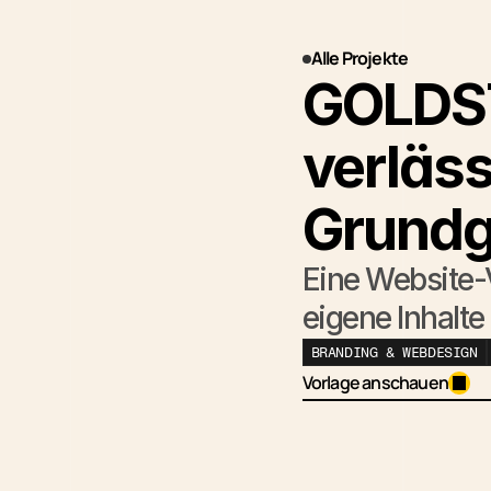
Alle Projekte
GOLDST
verläss
Grundg
E
i
n
e
W
e
b
s
i
t
e
-
e
i
g
e
n
e
I
n
h
a
l
t
e
Eine Website-Vorlage, die Strukt
BRANDING & WEBDESIGN
Vorlage anschauen