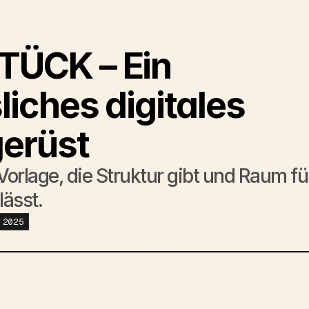
ÜCK – Ein 
liches digitales 
erüst
V
o
r
l
a
g
e
,
d
i
e
S
t
r
u
k
t
u
r
g
i
b
t
u
n
d
R
a
u
m
f
ü
l
ä
s
s
t
.
ur gibt und Raum für eigene Inhalte lässt.
2025