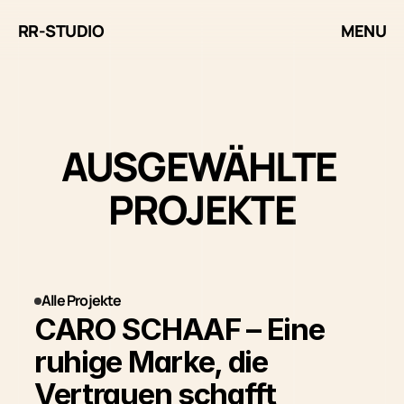
RR-STUDIO
MENU
AUSGEWÄHLTE 
PROJEKTE
Alle Projekte
CARO SCHAAF – Eine 
ruhige Marke, die 
Vertrauen schafft